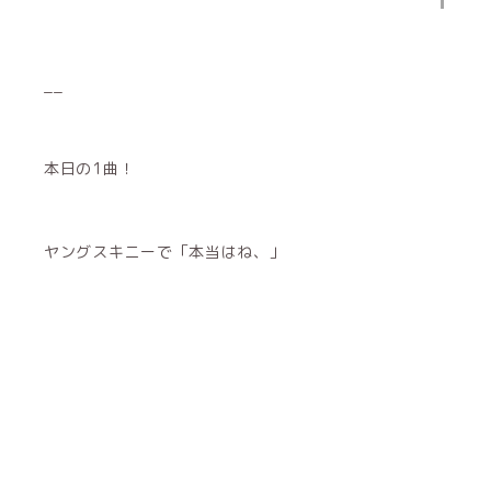
__
本日の1曲！
ヤングスキニーで「本当はね、」