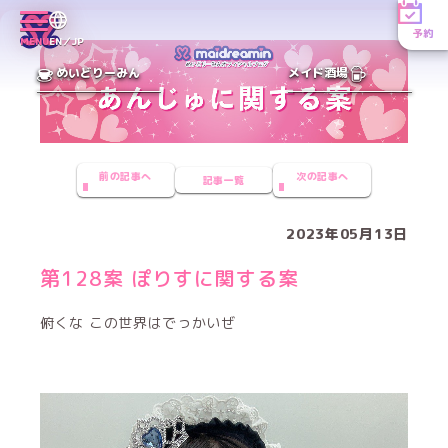
予約
MENU
EN／JP
めいどりーみん
メイド酒場
前の記事へ
次の記事へ
記事一覧
2023年05月13日
第128案 ぽりすに関する案
俯くな この世界はでっかいぜ