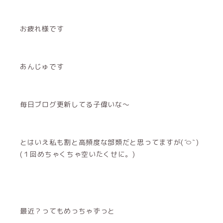
お疲れ様です
あんじゅです
毎日ブログ更新してる子偉いな～
とはいえ私も割と高頻度な部類だと思ってます‪が( ᷇࿀ ᷆ )‬
(１回めちゃくちゃ空いたくせに。)
最近？ってもめっちゃずっと