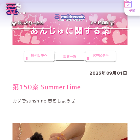
予約
MENU
EN／JP
めいどりーみん
メイド酒場
前の記事へ
次の記事へ
記事一覧
2023年09月01日
第150案 SummerTime
おいでsunshine 恋をしようぜ