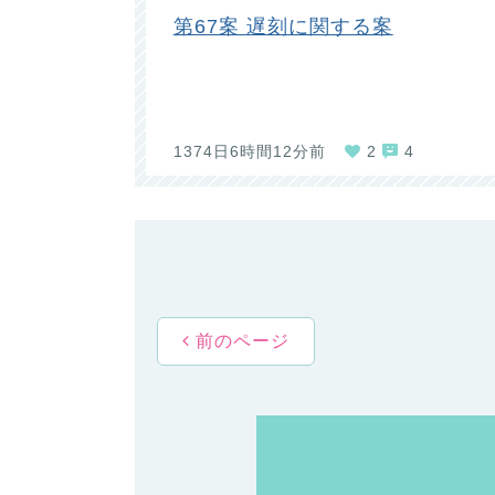
第67案 遅刻に関する案
1374日6時間12分前
2
4
前のページ