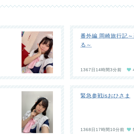
番外編 岡崎旅行記
る～
1367日14時間3分前
緊急参戦isおひさま
1368日17時間10分前