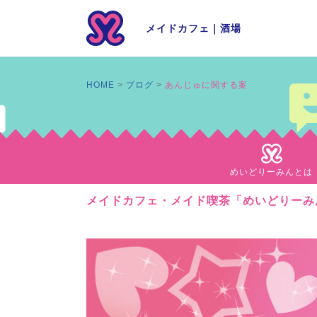
メイドカフェ
｜
酒場
HOME
ブログ
あんじゅに関する案
めいどりーみんとは
メイドカフェ・メイド喫茶「めいどりーみ