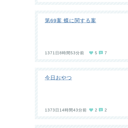
第69案 蝶に関する案
1371日8時間53分前
5
7
今日おやつ
1373日14時間43分前
2
2