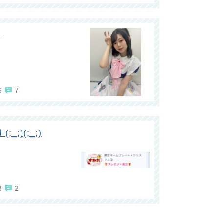
案
6
7
;)(;_;)
3
2