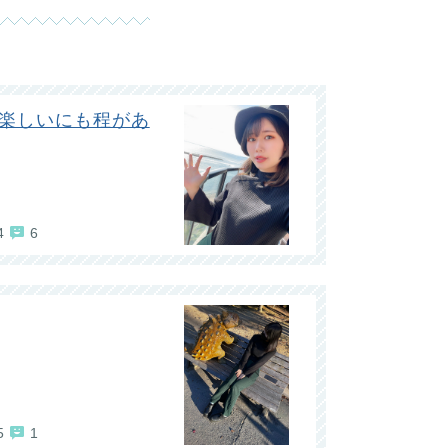
～楽しいにも程があ
4
6
5
1