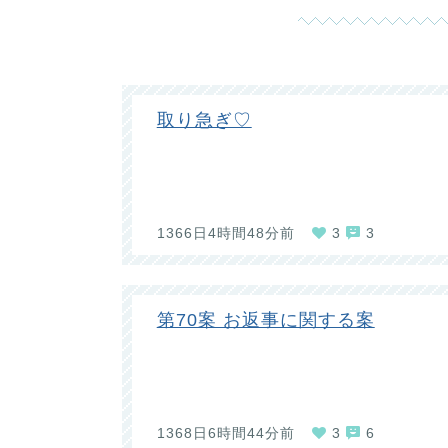
取り急ぎ♡
1366日4時間48分前
3
3
第70案 お返事に関する案
1368日6時間44分前
3
6