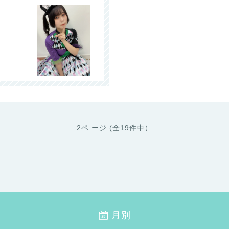
2ペ ージ (全19件中）
月別