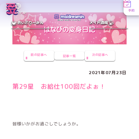
予約
MENU
EN／JP
めいどりーみん
メイド酒場
前の記事へ
次の記事へ
記事一覧
2021年07月23日
第29星 お給仕100回だよぉ！
皆様いかがお過ごしでしょうか。