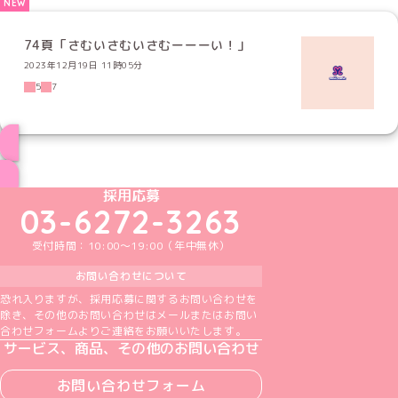
74頁「さむいさむいさむーーーい！」
2023年12月19日 11時05分
5
7
ブログ トップページへ
めいどりーみんTikTok公式アカウント
めいどりーみんX公式アカウント
めいどりーみんInstagram公式アカウント
めいどりーみんFacebook公式アカウン
めいどりーみんYouTube公式アカ
採用応募
03-6272-3263
受付時間：10:00～19:00（年中無休）
お問い合わせについて
恐れ入りますが、採用応募に関するお問い合わせを
除き、その他のお問い合わせはメールまたはお問い
合わせフォームよりご連絡をお願いいたします。
サービス、商品、その他のお問い合わせ
お問い合わせフォーム