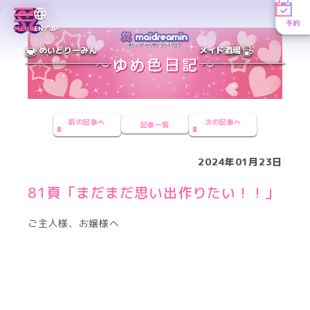
予約
MENU
EN／JP
めいどりーみん
メイド酒場
前の記事へ
次の記事へ
記事一覧
2024年01月23日
81頁「まだまだ思い出作りたい！！」
ご主人様、お嬢様へ