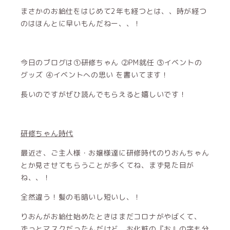
まさかのお給仕をはじめて2年も経つとは、、時が経つ
のはほんとに早いもんだねー、、！
今日のブログは①研修ちゃん ②PM就任 ③イベントの
グッズ ④イベントへの思い を書いてます！
長いのですがぜひ読んでもらえると嬉しいです！
研修ちゃん時代
最近さ、ご主人様・お嬢様達に研修時代のりおんちゃん
とか見させてもらうことが多くてね、まず見た目が
ね、、！
全然違う！髪の毛暗いし短いし、！
りおんがお給仕始めたときはまだコロナがやばくて、
ずっとマスクだったんだけど、お化粧の『お』の字も分