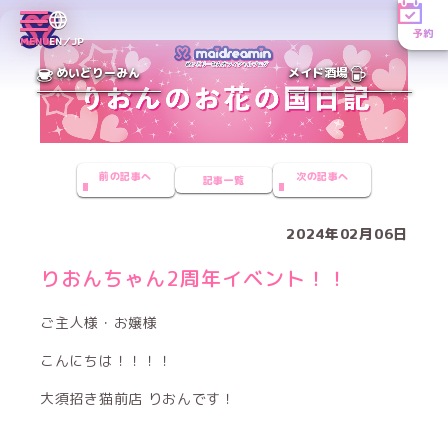
予約
MENU
EN／JP
めいどりーみん
メイド酒場
前の記事へ
次の記事へ
記事一覧
2024年02月06日
りおんちゃん2周年イベント！！
ご主人様・お嬢様
こんにちは！！！！
大須招き猫前店 りおんです！