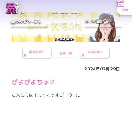
予約
MENU
EN／JP
めいどりーみん
メイド酒場
前の記事へ
次の記事へ
記事一覧
2024年02月29日
ぴよぴよちゅ♡
こんにちは！ちゅんです⊂( ･θ･ )⊃