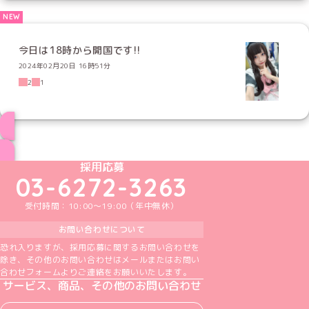
今日は18時から開国です!!
2024年02月20日 16時51分
2
1
ブログ トップページへ
めいどりーみんTikTok公式アカウント
めいどりーみんX公式アカウント
めいどりーみんInstagram公式アカウント
めいどりーみんFacebook公式アカウン
めいどりーみんYouTube公式アカ
採用応募
03-6272-3263
受付時間：10:00～19:00（年中無休）
お問い合わせについて
恐れ入りますが、採用応募に関するお問い合わせを
除き、その他のお問い合わせはメールまたはお問い
合わせフォームよりご連絡をお願いいたします。
サービス、商品、その他のお問い合わせ