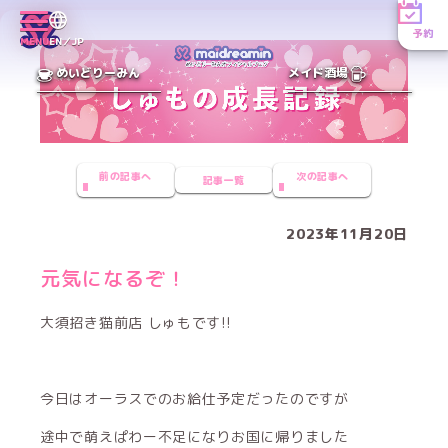
予約
MENU
EN／JP
めいどりーみん
メイド酒場
前の記事へ
次の記事へ
記事一覧
2023年11月20日
元気になるぞ！
大須招き猫前店 しゅもです!!
今日はオーラスでのお給仕予定だったのですが
途中で萌えぱわー不足になりお国に帰りました