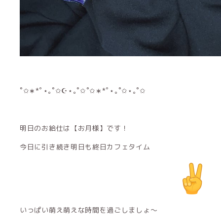
˚✩∗*ﾟ⋆｡˚✩☪︎⋆｡˚✩˚✩∗*ﾟ⋆｡˚✩⋆｡˚✩
明日のお給仕は
【お月様】
です！
今日に引き続き明日も終日カフェタイム
いっぱい萌え萌えな時間を過ごしましょ〜