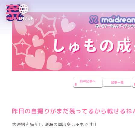
MENU
EN／JP
前の記事へ
記事一覧
昨日の自撮りがまだ残ってるから載せるね
大須招き猫前店 深海の国出身しゅもです!!