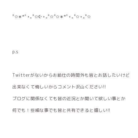
˚✩∗*ﾟ⋆｡˚✩☪︎⋆｡˚✩˚✩∗*ﾟ⋆｡˚✩⋆｡˚✩
p.s
Twitterがないからお給仕の時間外も皆とお話したいけど
出来なくて悔しいからコメント沢山ください!!
ブログに関係なくても皆の近況とか聞いて欲しい事とか
何でも！些細な事でも皆と共有できると嬉しい!!