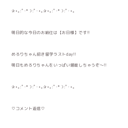
✰⋆｡:ﾟ･*☽:ﾟ･⋆｡✰⋆｡:ﾟ･*☽:ﾟ･⋆｡
明日的な今日のお給仕は
【お日様】
です!!
めろりちゃん招き留学ラストday!!
明日もめろりちゃんをいっぱい堪能しちゃうぞ〜!!
✰⋆｡:ﾟ･*☽:ﾟ･⋆｡✰⋆｡:ﾟ･*☽:ﾟ･⋆｡
♡コメント返信♡