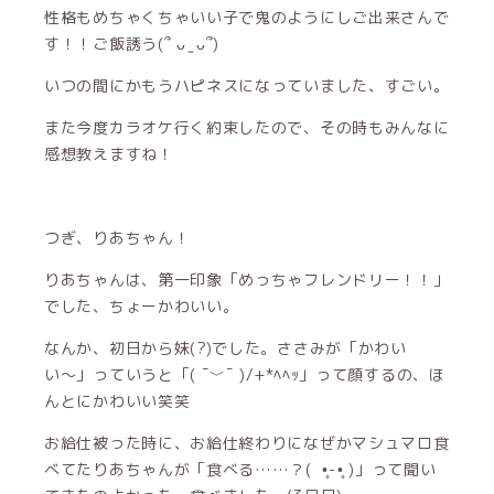
性格もめちゃくちゃいい子で鬼のようにしご出来さんで
す！！ご飯誘う(՞ ᴗ ̫ ᴗ՞)
いつの間にかもうハピネスになっていました、すごい。
また今度カラオケ行く約束したので、その時もみんなに
感想教えますね！
つぎ、りあちゃん！
りあちゃんは、第一印象「めっちゃフレンドリー！！」
でした、ちょーかわいい。
なんか、初日から妹(?)でした。ささみが「かわい
い〜」っていうと「( ¯﹀¯ )/+*ﾍﾍｯ」って顔するの、ほ
んとにかわいい笑笑
お給仕被った時に、お給仕終わりになぜかマシュマロ食
べてたりあちゃんが「食べる……？( •̥-•̥ )」って聞い