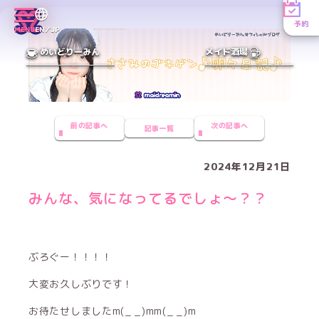
予約
MENU
EN／JP
めいどりーみん
メイド酒場
前の記事へ
次の記事へ
記事一覧
2024年12月21日
みんな、気になってるでしょ〜？？
ぶろぐー！！！！
大変お久しぶりです！
お待たせしましたm(_ _)mm(_ _)m