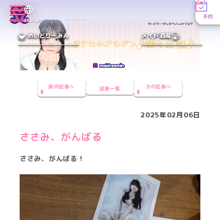
予約
MENU
EN／JP
めいどりーみん
メイド酒場
前の記事へ
次の記事へ
記事一覧
2025年02月06日
ささみ、がんばる
ささみ、がんばる！