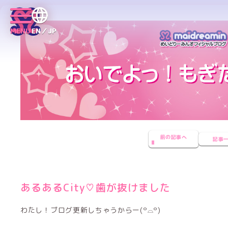
MENU
EN／JP
前の記事へ
記事
あるあるCity♡歯が抜けました
わたし！ブログ更新しちゃうからー(꒪⌓꒪)