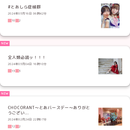
#とあしら症候群
2024年03月16日 06時42分
10
2
全人類必読ッ！！！
2024年03月04日 16時10分
13
3
CHOCORANT〜とあバースデー〜ありがと
うござい...
2024年02月24日 22時07分
12
2