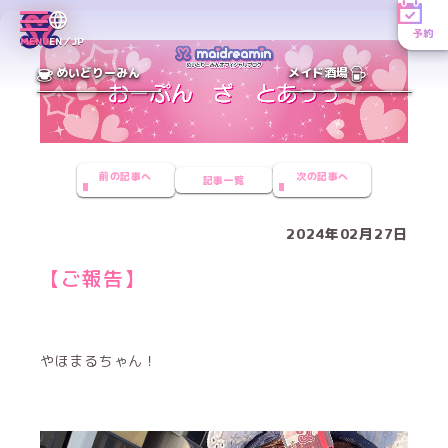
予約
MENU
EN／JP
めいどりーみん
メイド酒場
前の記事へ
次の記事へ
記事一覧
2024年02月27日
【ご報告】
やほまるちゃん！