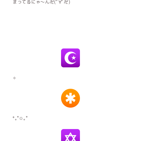
まってるにゃ〜ん卍(ﾟ∀ﾟ卍)
✧
°｡˚✩｡˚