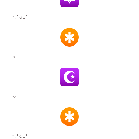
°｡˚✩｡˚
✧
✧
°｡˚✩｡˚