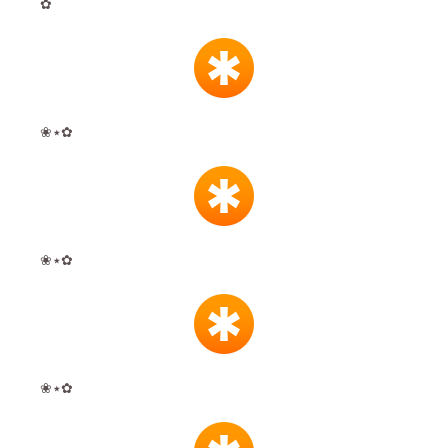
‎✿
❀٭✿
❀٭✿
❀٭✿