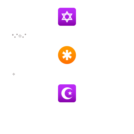
°｡˚✩｡˚
✧