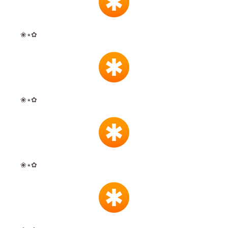
❀٭✿
❀٭✿
❀٭✿