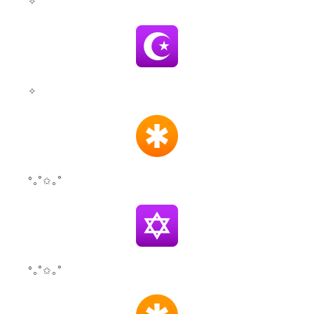
✧
✧
°｡˚✩｡˚
°｡˚✩｡˚