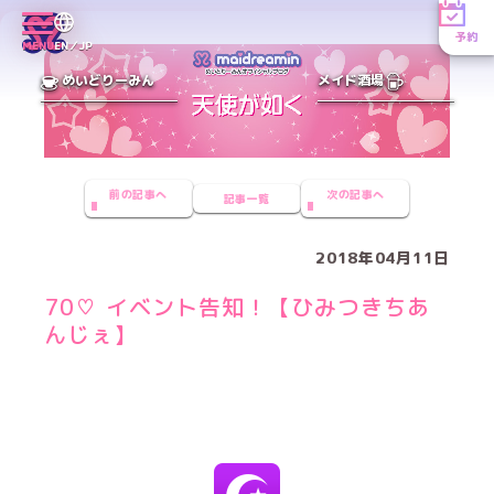
予約
MENU
EN／JP
めいどりーみん
メイド酒場
前の記事へ
次の記事へ
記事一覧
2018年04月11日
70♡ イベント告知！【ひみつきちあ
んじぇ】