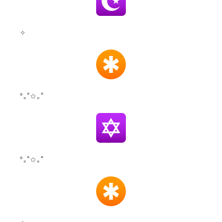
✧
°｡˚✩｡˚
°｡˚✩｡˚