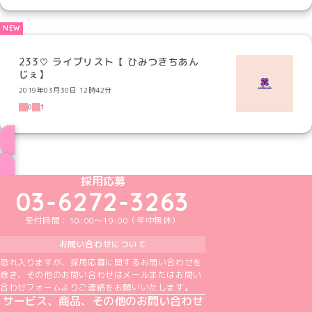
233♡ ライブリスト【 ひみつきちあん
じぇ】
2019年03月30日 12時42分
0
1
ブログ トップページへ
めいどりーみんTikTok公式アカウント
めいどりーみんX公式アカウント
めいどりーみんInstagram公式アカウント
めいどりーみんFacebook公式アカウン
めいどりーみんYouTube公式アカ
採用応募
03-6272-3263
受付時間：10:00～19:00（年中無休）
お問い合わせについて
恐れ入りますが、採用応募に関するお問い合わせを
除き、その他のお問い合わせはメールまたはお問い
合わせフォームよりご連絡をお願いいたします。
サービス、商品、その他のお問い合わせ