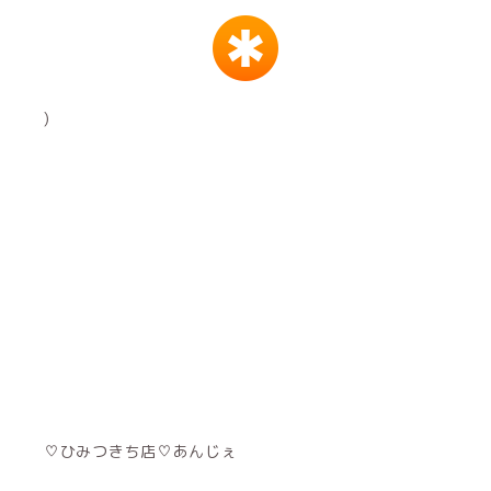
)
♡ひみつきち店♡あんじぇ