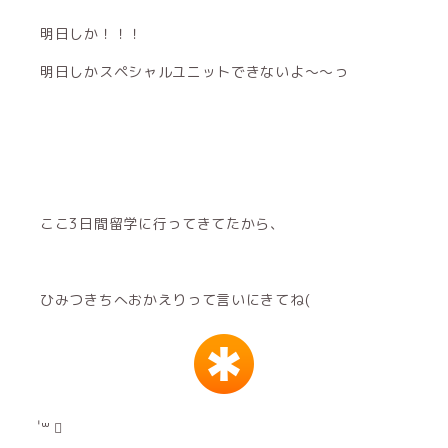
明日しか！！！
明日しかスペシャルユニットできないよ～～っ
ここ3日間留学に行ってきてたから、
ひみつきちへおかえりって言いにきてね(
॑꒳ ॑