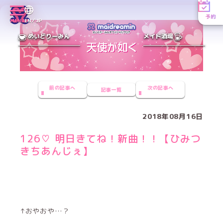
予約
MENU
EN／JP
めいどりーみん
メイド酒場
前の記事へ
次の記事へ
記事一覧
2018年08月16日
126♡ 明日きてね！新曲！！【ひみつ
きちあんじぇ】
↑おやおや…？