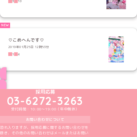
3
10
♡こめへんです♡
2019年01月25日 12時53分
1
4
ブログ トップページへ
めいどりーみんTikTok公式アカウント
めいどりーみんX公式アカウント
めいどりーみんInstagram公式アカウント
めいどりーみんFacebook公式アカウン
めいどりーみんYouTube公式アカ
採用応募
03-6272-3263
受付時間：10:00～19:00（年中無休）
お問い合わせについて
恐れ入りますが、採用応募に関するお問い合わせを
除き、その他のお問い合わせはメールまたはお問い