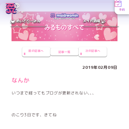
予約
MENU
EN／JP
めいどりーみん
メイド酒場
前の記事へ
次の記事へ
記事一覧
2019年02月09日
なんか
いつまで経ってもブログが更新されない､､､
のこり3日です、きてね