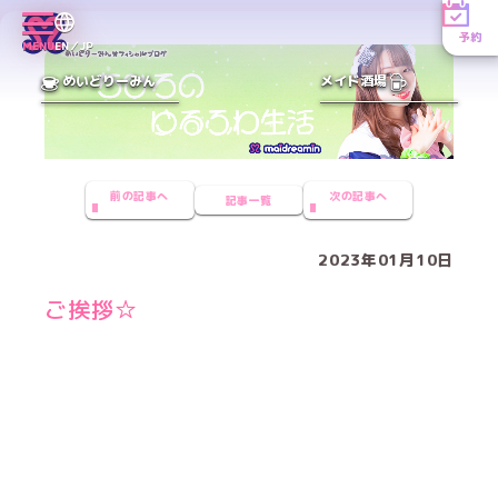
予約
MENU
EN／JP
めいどりーみん
メイド酒場
前の記事へ
次の記事へ
記事一覧
2023年01月10日
ご挨拶☆