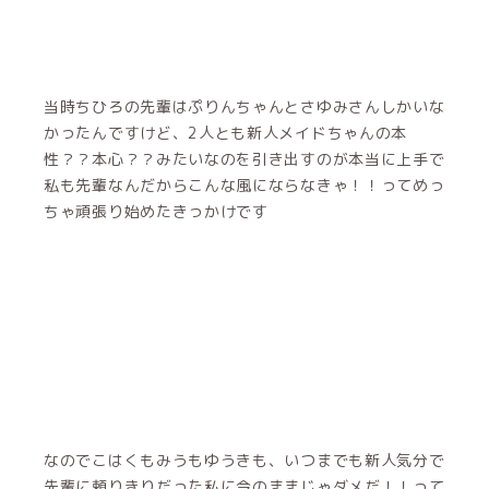
当時ちひろの先輩はぷりんちゃんとさゆみさんしかいな
かったんですけど、2人とも新人メイドちゃんの本
性？？本心？？みたいなのを引き出すのが本当に上手で
私も先輩なんだからこんな風にならなきゃ！！ってめっ
ちゃ頑張り始めたきっかけです
なのでこはくもみうもゆうきも、いつまでも新人気分で
先輩に頼りきりだった私に今のままじゃダメだ！！って