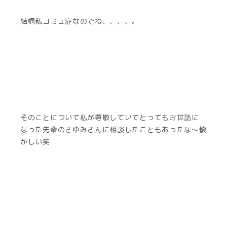
結構私コミュ症なのでね、、、、。
そのことについて私が尊敬していてとってもお世話に
なった先輩のさゆみさんに相談したこともあったな〜懐
かしい笑