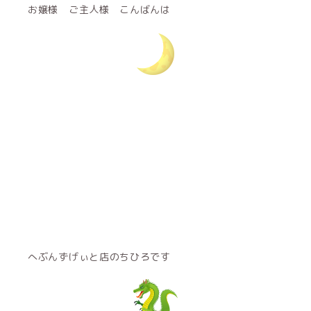
お嬢様 ご主人様 こんばんは
へぶんずげぃと店のちひろです