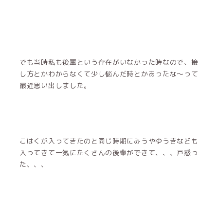
でも当時私も後輩という存在がいなかった時なので、接
し方とかわからなくて少し悩んだ時とかあったな〜って
最近思い出しました。
こはくが入ってきたのと同じ時期にみうやゆうきなども
入ってきて一気にたくさんの後輩ができて、、、戸惑っ
た、、、