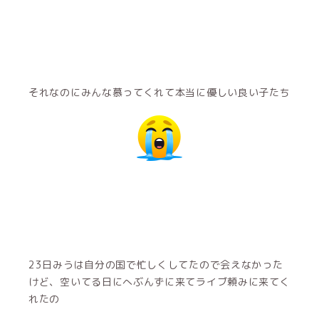
それなのにみんな慕ってくれて本当に優しい良い子たち
23日みうは自分の国で忙しくしてたので会えなかった
けど、空いてる日にへぶんずに来てライブ頼みに来てく
れたの