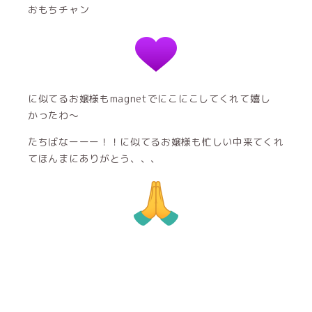
おもちチャン
に似てるお嬢様もmagnetでにこにこしてくれて嬉し
かったわ〜
たちばなーーー！！に似てるお嬢様も忙しい中来てくれ
てほんまにありがとう、、、