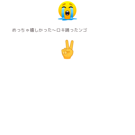
めっちゃ嬉しかった〜ロキ踊ったンゴ