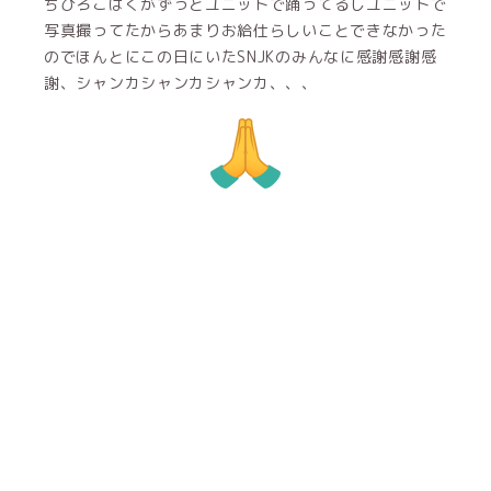
ちひろこはくがずっとユニットで踊ってるしユニットで
写真撮ってたからあまりお給仕らしいことできなかった
のでほんとにこの日にいたSNJKのみんなに感謝感謝感
謝、シャンカシャンカシャンカ、、、