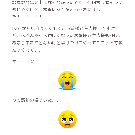
な素敵な思い出にならなかったです。何回言うねんって
感じですけど、本当にありがとうございまし
た！！！！！！
IKBSから見守ってくれてたお嬢様ご主人様もですけ
ど、へぶんずから仲良くなったお嬢様ご主人様もSNJK
あまり来たことないけど駆けつけてくれてユニットで頼
んでくれて、、、
オーーーン
って感動の涙でした、、