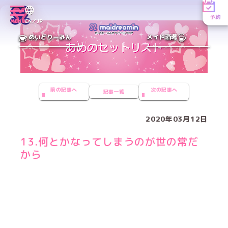
予約
MENU
EN／JP
めいどりーみん
メイド酒場
前の記事へ
次の記事へ
記事一覧
2020年03月12日
13.何とかなってしまうのが世の常だ
から