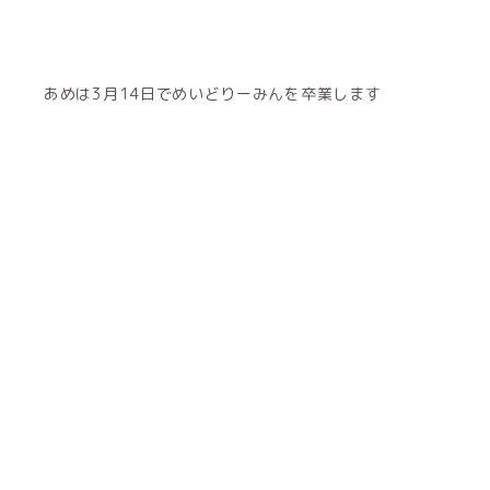
あめは3月14日でめいどりーみんを卒業します