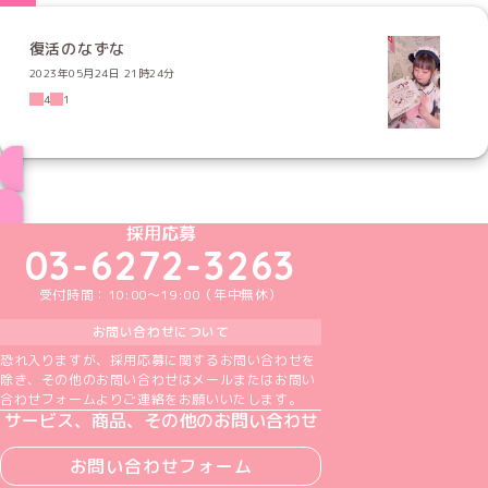
復活のなずな
2023年05月24日 21時24分
4
1
ブログ トップページへ
めいどりーみんTikTok公式アカウント
めいどりーみんX公式アカウント
めいどりーみんInstagram公式アカウント
めいどりーみんFacebook公式アカウン
めいどりーみんYouTube公式アカ
採用応募
03-6272-3263
受付時間：10:00～19:00（年中無休）
お問い合わせについて
恐れ入りますが、採用応募に関するお問い合わせを
除き、その他のお問い合わせはメールまたはお問い
合わせフォームよりご連絡をお願いいたします。
サービス、商品、その他のお問い合わせ
お問い合わせフォーム