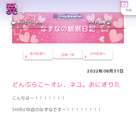
予約
MENU
EN／JP
めいどりーみん
メイド酒場
前の記事へ
次の記事へ
記事一覧
2022年08月31日
どんぶらこ〜オレ、ネコ。おにぎりた
こんちはー！！！！！！！
SHIBUYA店のなずなですー！！！！！！！！