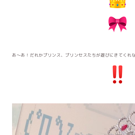
あ〜あ！だれかプリンス、プリンセスたちが遊びにきてくれ