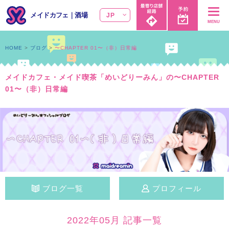
メイドカフェ
｜
酒場
JP
MENU
HOME
ブログ
〜CHAPTER 01〜（非）日常編
メイドカフェ・メイド喫茶「めいどりーみん」の〜CHAPTER
01〜（非）日常編
ブログ一覧
プロフィール
2022年05月 記事一覧