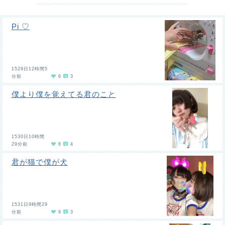
Pi ♡
1529日12時間5
分前
6
3
僕より僕を覚えてる君のこと
1530日10時間
29分前
6
4
君が猫で僕が犬
1531日9時間29
分前
9
3