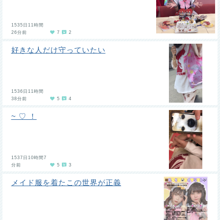
1535日11時間
26分前
7
2
好きな人だけ守っていたい
1536日11時間
38分前
5
4
~ ♡ ！
1537日10時間7
分前
5
3
メイド服を着たこの世界が正義