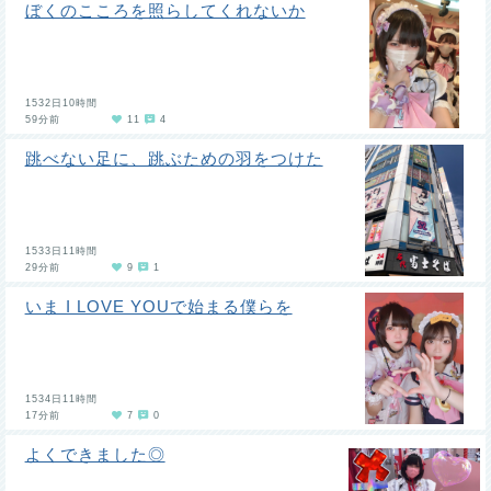
ぼくのこころを照らしてくれないか
1532日10時間
59分前
11
4
跳べない足に、跳ぶための羽をつけた
1533日11時間
29分前
9
1
いま I LOVE YOUで始まる僕らを
1534日11時間
17分前
7
0
よくできました◎