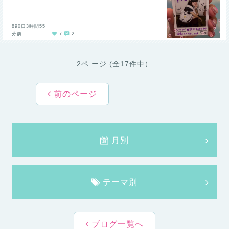
890日3時間55
分前
7
2
2ペ ージ (全17件中）
前のページ
月別
テーマ別
ブログ一覧へ