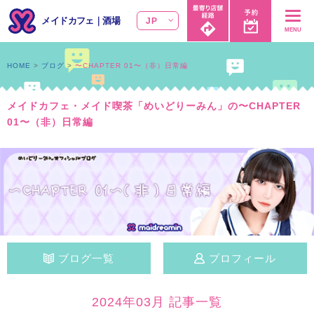
メイドカフェ
｜
酒場
JP
MENU
HOME
ブログ
〜CHAPTER 01〜（非）日常編
メイドカフェ・メイド喫茶「めいどりーみん」の〜CHAPTER
01〜（非）日常編
ブログ一覧
プロフィール
2024年03月 記事一覧