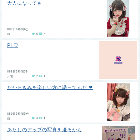
大人になっても
887日6時間9分
前
6
5
Pi ♡
888日3時間38
分前
2
1
だからきみを楽しい方に誘ってんだ ❤︎
889日5時間5分
前
4
1
あたしのアップの写真を送るから