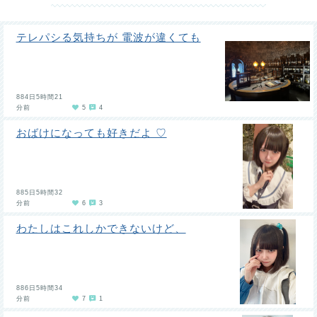
テレパシる気持ちが 電波が違くても
884日5時間21
分前
5
4
おばけになっても好きだよ ♡
885日5時間32
分前
6
3
わたしはこれしかできないけど、
886日5時間34
分前
7
1