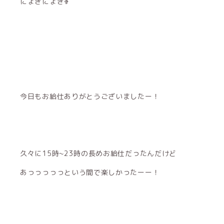
にょきにょきⰦ
今日もお給仕ありがとうございましたー！
久々に15時~23時の長めお給仕だったんだけど
あっっっっっという間で楽しかったーー！