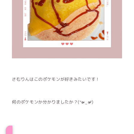
さむりんはこのポケモンが好きみたいです！
何のポケモンか分かりましたか？(ᐡɞ̴̶̷ ̫ ɞ̴̶̷ᐡ)