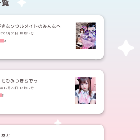
一覧
好きなソウルメイトのみんなへ
3年01月01日 18時44分
1
0
日もひみつきちでっ
2年12月29日 12時02分
3
りあと