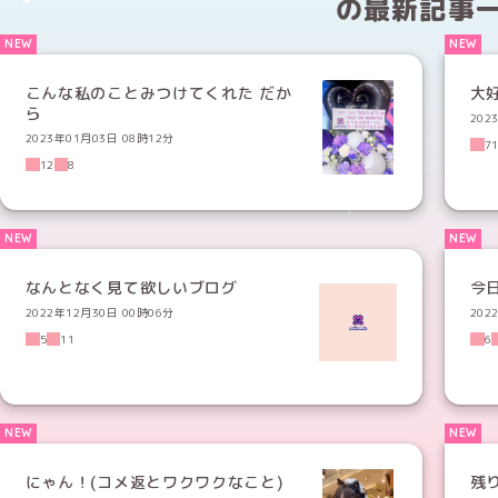
の
最新記事
こんな私のことみつけてくれた だか
大
ら
202
2023年01月03日 08時12分
7
12
8
なんとなく見て欲しいブログ
今
2022年12月30日 00時06分
202
5
11
6
にゃん！(コメ返とワクワクなこと)
残