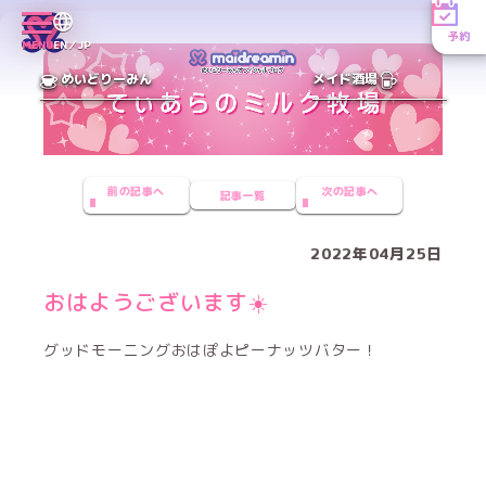
予約
MENU
EN／JP
めいどりーみん
メイド酒場
前の記事へ
次の記事へ
記事一覧
2022年04月25日
おはようございます☀️
グッドモーニングおはぽよピーナッツバター！