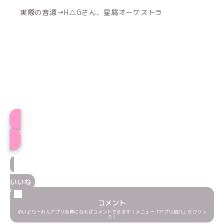
実際の音源→H△Gさん、星屑オーケストラ
プロフィール
いいね
コメント
めいどりーみんアプリ会員になればコメントできます！メニュー「アプリ紹介」をクリッ
ク！