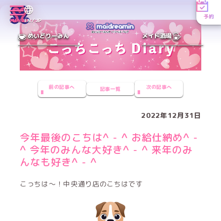
予約
MENU
EN／JP
めいどりーみん
メイド酒場
前の記事へ
次の記事へ
記事一覧
2022年12月31日
今年最後のこちは^ - ^ お給仕納め^ -
^ 今年のみんな大好き^ - ^ 来年のみ
んなも好き^ - ^
こっちは〜！中央通り店のこちはです