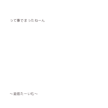
って事でまったねーん
〜返信たーいむ〜