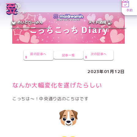
予約
MENU
EN／JP
めいどりーみん
メイド酒場
前の記事へ
次の記事へ
記事一覧
2023年01月12日
なんか大幅変化を遂げたらしい
こっちは〜！中央通り店のこちはです