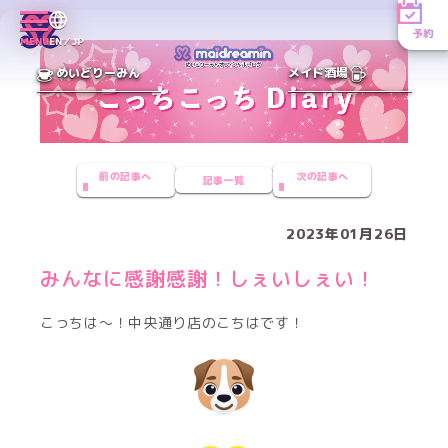
予約
MENU
EN／JP
めいどりーみん
メイド酒場
前の記事へ
次の記事へ
記事一覧
2023年01月26日
みんなに感謝感謝！しぇいしぇい！
こっちは〜！中央通り店のこちはです！