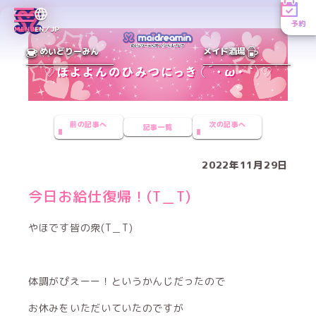
予約
MENU
EN／JP
めいどりーみん
メイド酒場
前の記事へ
次の記事へ
記事一覧
2022年11月29日
今日お給仕復帰！(T＿T)
やほです皆の衆(T＿T)
体調がぴえーー！というかんじだったので
お休みをいただいていたのですが