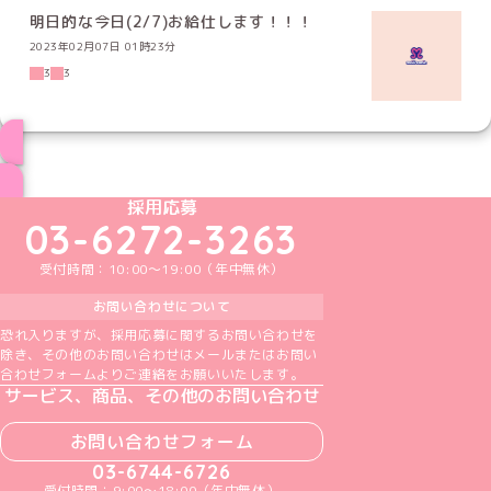
明日的な今日(2/7)お給仕します！！！
2023年02月07日 01時23分
3
3
ブログ トップページへ
めいどりーみんTikTok公式アカウント
めいどりーみんX公式アカウント
めいどりーみんInstagram公式アカウント
めいどりーみんFacebook公式アカウン
めいどりーみんYouTube公式アカ
採用応募
03-6272-3263
受付時間：10:00～19:00（年中無休）
お問い合わせについて
恐れ入りますが、採用応募に関するお問い合わせを
除き、その他のお問い合わせはメールまたはお問い
合わせフォームよりご連絡をお願いいたします。
サービス、商品、その他のお問い合わせ
お問い合わせフォーム
03-6744-6726
受付時間：9:00～18:00（年中無休）