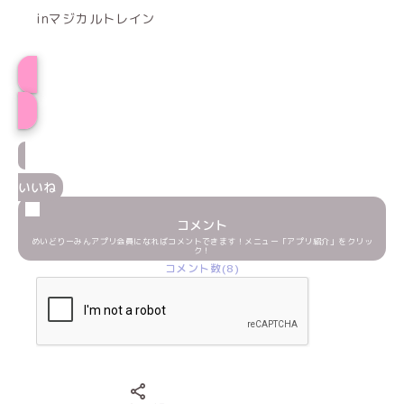
inマジカルトレイン
プロフィール
いいね
コメント
めいどりーみんアプリ会員になればコメントできます！メニュー「アプリ紹介」をクリッ
ク！
コメント数(8)
Xでシェアする
LINEでシェアする
Facebookでシェアする