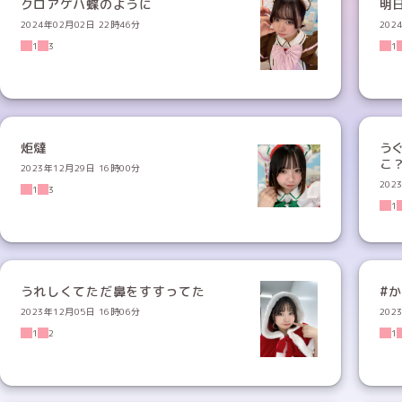
クロアゲハ蝶のように
明
2024年02月02日 22時46分
202
1
3
1
炬燵
う
こ？
2023年12月29日 16時00分
202
1
3
1
うれしくてただ鼻をすすってた
#
2023年12月05日 16時06分
202
1
2
1