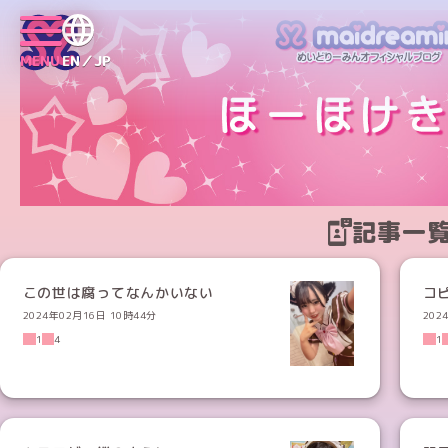
MENU
EN／JP
記事一
この世は腐ってなんかいない
コ
2024年02月16日 10時44分
202
1
4
1