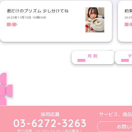
君だけのプリズム 少し分けてね
約
2023年11月13日 19時00分
202
1
1
1
NEXT
月別
プロフィール
ブログ トップペー
めいどりーみんTikTok公式アカウン
めいどりーみんX公式アカウント
めいどりーみんInstagra
めいどりーみんFace
めいどりーみんY
採用応募
サービス、商品
03-6272-3263
お問い
受付時間：10:00～19:00（年中無休）