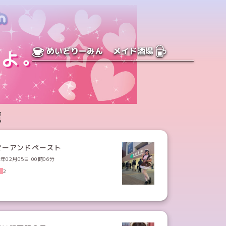
めいどりーみん
メイド酒場
覧
ピーアンドペースト
4年02月05日 00時06分
2