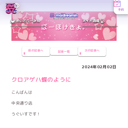
予約
MENU
EN／JP
めいどりーみん
メイド酒場
前の記事へ
次の記事へ
記事一覧
2024年02月02日
クロアゲハ蝶のように
こんばんは
中央通り店
うぐいすです！