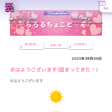
予約
MENU
EN／JP
めいどりーみん
メイド酒場
前の記事へ
次の記事へ
記事一覧
2023年08月06日
おはようございます(固まってきた！)
おはようございます