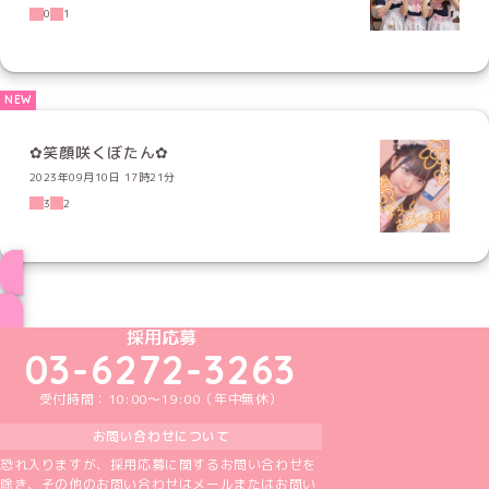
0
1
✿笑顔咲くぼたん✿
2023年09月10日 17時21分
3
2
ブログ トップページへ
めいどりーみんTikTok公式アカウント
めいどりーみんX公式アカウント
めいどりーみんInstagram公式アカウント
めいどりーみんFacebook公式アカウン
めいどりーみんYouTube公式アカ
採用応募
03-6272-3263
受付時間：10:00～19:00（年中無休）
お問い合わせについて
恐れ入りますが、採用応募に関するお問い合わせを
除き、その他のお問い合わせはメールまたはお問い