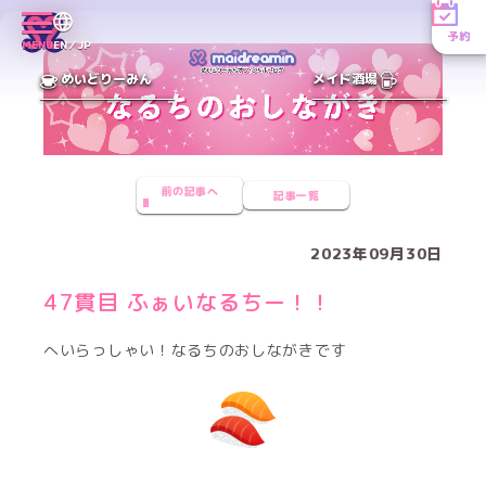
予約
MENU
EN／JP
めいどりーみん
メイド酒場
前の記事へ
記事一覧
2023年09月30日
47貫目 ふぁいなるちー！！
へいらっしゃい！なるちのおしながきです