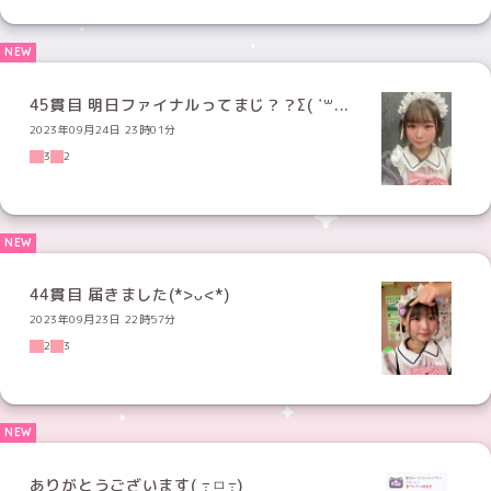
45貫目 明日ファイナルってまじ？？Σ( ˙꒳...
2023年09月24日 23時01分
3
2
44貫目 届きました(*>ᴗ<*)
2023年09月23日 22時57分
2
3
ありがとうございます( ߹ㅁ߹)