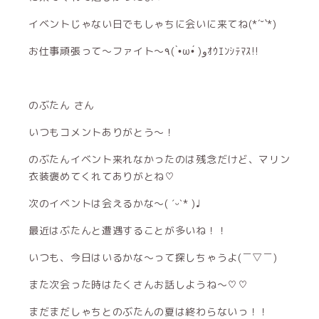
イベントじゃない日でもしゃちに会いに来てね(*´˘`*)
お仕事頑張って〜ファイト〜٩( •̀ω•́ )ﻭｵｳｴﾝｼﾃﾏｽ!!
のぶたん さん
いつもコメントありがとう〜！
のぶたんイベント来れなかったのは残念だけど、マリン
衣装褒めてくれてありがとね♡
次のイベントは会えるかな〜( ˊᵕˋ* )♩
最近はぶたんと遭遇することが多いね！！
いつも、今日はいるかな〜って探しちゃうよ(￣▽￣)
また次会った時はたくさんお話しようね〜♡♡
まだまだしゃちとのぶたんの夏は終わらないっ！！