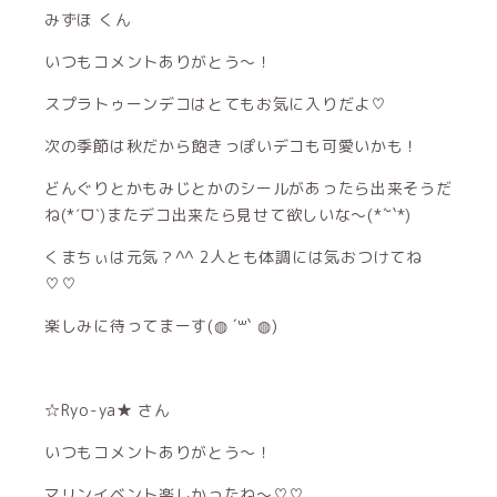
みずほ くん
いつもコメントありがとう〜！
スプラトゥーンデコはとてもお気に入りだよ♡
次の季節は秋だから飽きっぽいデコも可愛いかも！
どんぐりとかもみじとかのシールがあったら出来そうだ
ね(*ˊᗜˋ)またデコ出来たら見せて欲しいな〜(*´˘`*)
くまちぃは元気？^^ 2人とも体調には気おつけてね
♡♡
楽しみに待ってまーす(◍ ´꒳` ◍)
☆Ryo-ya★ さん
いつもコメントありがとう〜！
マリンイベント楽しかったね〜♡♡