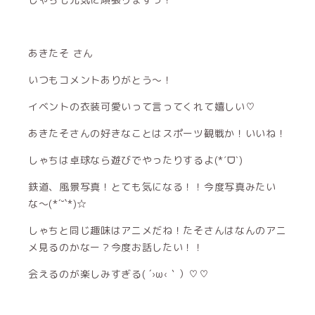
あきたそ さん
いつもコメントありがとう〜！
イベントの衣装可愛いって言ってくれて嬉しい♡
あきたそさんの好きなことはスポーツ観戦か！いいね！
しゃちは卓球なら遊びでやったりするよ(*ˊᗜˋ)
鉄道、風景写真！とても気になる！！今度写真みたい
な〜(*´˘`*)☆
しゃちと同じ趣味はアニメだね！たそさんはなんのアニ
メ見るのかなー？今度お話したい！！
会えるのが楽しみすぎる( ´›ω‹｀）♡♡