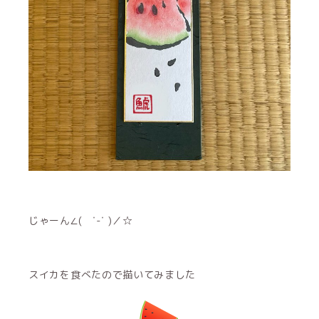
じゃーん∠( ˙-˙ )／☆
スイカを食べたので描いてみました