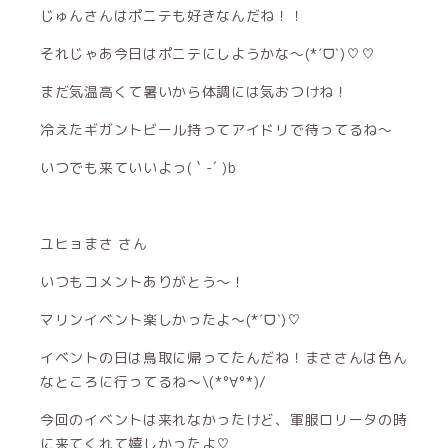
じゅんさんはポニテも好きなんだね！！
それじゃあ今日はポニテにしようかな〜(*ˊᗜˋ)♡♡
まだ気温高くて暑いから体調には気おつけね！
冷えたギガントビール持ってアイドリで待ってるね〜
いつでも来ていいよっ( ` -´ )b
ユヒョまさ さん
いつもコメントありがとう〜！
マリンイベント楽しかったよ〜(*ˊᗜˋ)♡
イベントの日は鳥取に帰ってたんだね！まささんは色ん
なところに行ってるね〜\(*°∀°*)/
今回のイベントは来れなかったけど、軍服ロリータの時
に来てくれて嬉しかったよ♡