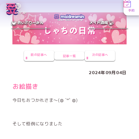
予約
MENU
EN／JP
めいどりーみん
メイド酒場
前の記事へ
次の記事へ
記事一覧
2024年09月04日
お絵描き
今日もおつかれさま〜(◍ ´꒳` ◍)
そして恒例になりました