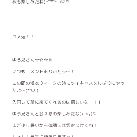
秋も楽しみだね(∩˘꒳˘∩ )♡♡
コメ返！！
ゆう兄さん☆☆☆♾
いつもコメントありがとう〜！
この間の浴衣ウィークの時にツイキャス久しぶりにやっ
たよ〜(*ˊᗜˋ)
入国して話に来てくれるのは嬉しいなー！！
ゆう兄さんと会えるの楽しみだな(> <｡)♡
まだ少し暑いから体調には気おつけてね！
しゃちも元気に頑張りますっ！