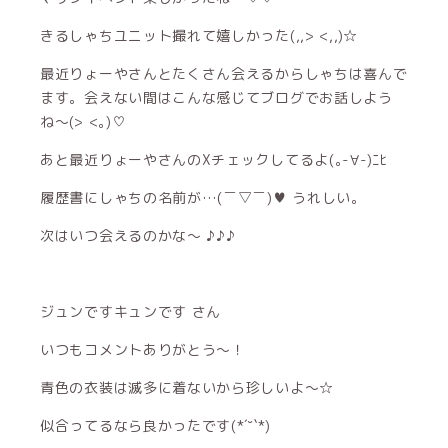
きるしゃちユニット撮れて嬉しかった(,,> <,,)☆
最近りょーやさんとたくさん会えるからしゃちは喜んで
ます。会えない間はこんな感じてブログでお話しよう
ね〜(> <｡)♡
あと最近りょーやさんのXチェックしてるよ(｡-∀-)ﾆﾋ
履歴書にしゃちの名前が…(￣▽￣)♥ うれしい。
次はいつ会えるのかな〜 ♪♪♪
ジュンですキュンです さん
いつもコメントありがとう〜！
青色の衣装は滅多に着ないから珍しいよ〜☆
似合ってるなら良かったです(*´˘`*)