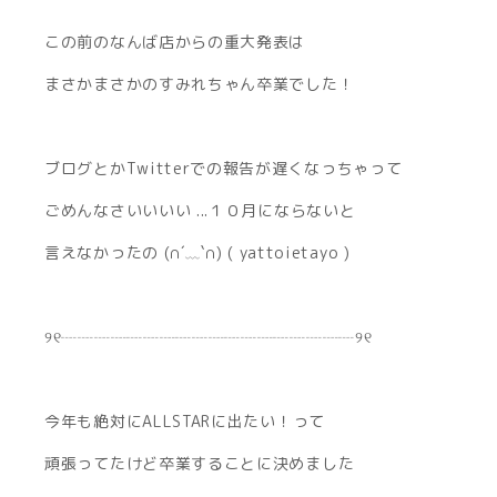
この前のなんば店からの重大発表は
まさかまさかのすみれちゃん卒業でした！
ブログとかTwitterでの報告が遅くなっちゃって
ごめんなさいいいい ...１０月にならないと
言えなかったの (∩´﹏`∩) ( yattoietayo )
୨୧┈┈┈┈┈┈┈┈┈┈┈┈┈┈┈┈┈┈୨୧
今年も絶対にALLSTARに出たい！って
頑張ってたけど卒業することに決めました