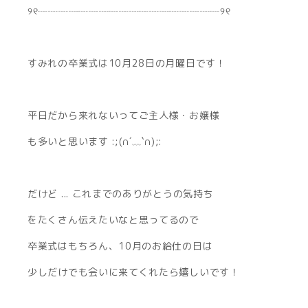
୨୧┈┈┈┈┈┈┈┈┈┈┈┈┈┈┈┈┈┈୨୧
すみれの卒業式は10月28日の月曜日です！
平日だから来れないってご主人様・お嬢様
も多いと思います :;(∩︎´﹏`∩︎);:
だけど ... これまでのありがとうの気持ち
をたくさん伝えたいなと思ってるので
卒業式はもちろん、10月のお給仕の日は
少しだけでも会いに来てくれたら嬉しいです！