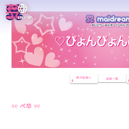
MENU
EN／JP
前の記事へ
記事一覧
୨୧ ペ卒 ୨୧