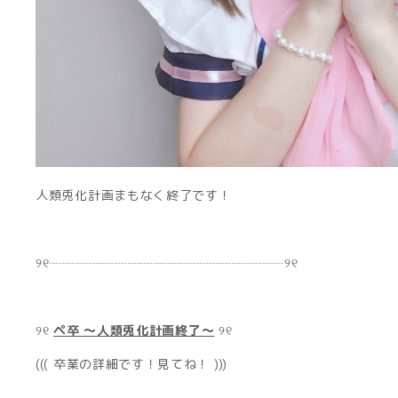
人類兎化計画まもなく終了です！
୨୧┈┈┈┈┈┈┈┈┈┈┈┈┈┈┈┈┈┈୨୧
୨୧
ペ卒 ～人類兎化計画終了～
୨୧
((( 卒業の詳細です！見てね！ )))