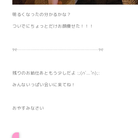
明るくなったの分かるかな？
ついでにちょっとだけお顔痩せた！！！
୨୧┈┈┈┈┈┈┈┈┈┈┈┈┈┈┈┈┈┈୨୧
残りのお給仕あともう少しだよ :;(∩︎´﹏`∩︎);:
みんないっぱい会いに来てね！
おやすみなさい