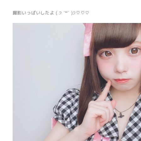
撮影いっぱいしたよ ( ੭ ˙꒳​˙ )੭♡♡♡