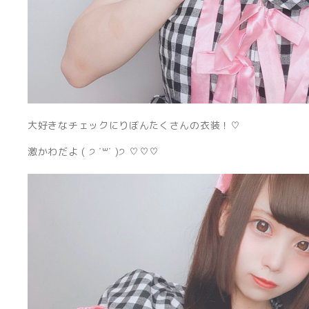
大好きなチェックにりぼんたくさんの衣装！♡
激かわだよ ( ੭ ˙꒳​˙ )੭ ♡♡♡