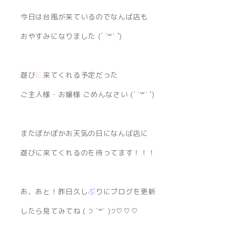
今日は台風が来ているのでなんば店も
おやすみになりました (´ ˙꒳˙ `)
遊び
に
来てくれる予定だった
ご主人様・お嬢様 ごめんなさい (´ ˙꒳˙ `)
またぽかぽかお天気の日になんば店に
遊びに来てくれるのを待ってます！！！
あ、あと！昨日久し
ぶ
りにブログを更新
したら見てみてね ( ੭ ˙꒳​˙ )੭♡♡♡