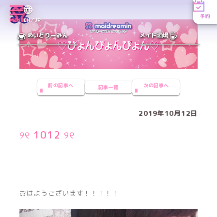
予約
MENU
EN／JP
めいどりーみん
メイド酒場
前の記事へ
次の記事へ
記事一覧
2019年10月12日
୨୧ 1012 ୨୧
おはようございます！！！！！