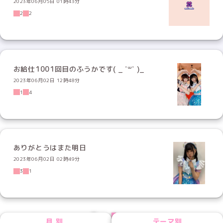
2023年06月05日 01時43分
2
2
お給仕1001回目のふうかです( _ ˙꒳​˙ )_
2023年06月02日 12時48分
1
4
ありがとうはまた明日
2023年06月02日 02時49分
3
1
PREV
NEXT
月別
テーマ別