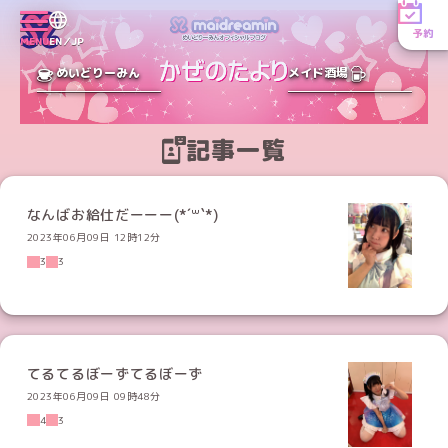
予約
MENU
EN／JP
めいどりーみん
メイド酒場
記事一覧
なんばお給仕だーーー(*´꒳`*)
2023年06月09日 12時12分
3
3
てるてるぼーずてるぼーず
2023年06月09日 09時48分
4
3