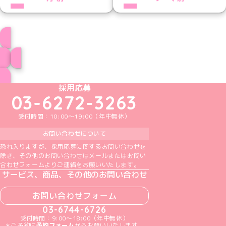
プロフィール
ブログ トップページへ
めいどりーみんTikTok公式アカウント
めいどりーみんX公式アカウント
めいどりーみんInstagram公式アカウント
めいどりーみんFacebook公式アカウン
めいどりーみんYouTube公式アカ
採用応募
03-6272-3263
受付時間：10:00～19:00（年中無休）
お問い合わせについて
恐れ入りますが、採用応募に関するお問い合わせを
除き、その他のお問い合わせはメールまたはお問い
合わせフォームよりご連絡をお願いいたします。
サービス、商品、その他のお問い合わせ
お問い合わせフォーム
03-6744-6726
受付時間：9:00～18:00（年中無休）
＊ご予約は
予約フォーム
からお願いいたします。