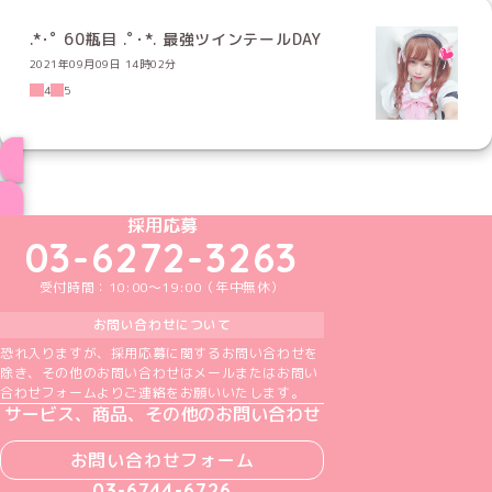
.*･ﾟ 60瓶目 .ﾟ･*. 最強ツインテールDAY
2021年09月09日 14時02分
4
5
ブログ トップページへ
めいどりーみんTikTok公式アカウント
めいどりーみんX公式アカウント
めいどりーみんInstagram公式アカウント
めいどりーみんFacebook公式アカウン
めいどりーみんYouTube公式アカ
採用応募
03-6272-3263
受付時間：10:00～19:00（年中無休）
お問い合わせについて
恐れ入りますが、採用応募に関するお問い合わせを
除き、その他のお問い合わせはメールまたはお問い
合わせフォームよりご連絡をお願いいたします。
サービス、商品、その他のお問い合わせ
お問い合わせフォーム
03-6744-6726