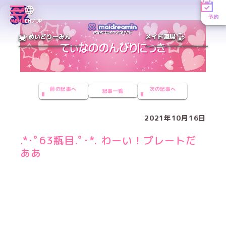
予約
MENU
EN／JP
めいどりーみん
メイド酒場
前の記事へ
次の記事へ
記事一覧
2021年10月16日
.*･ﾟ63瓶目.ﾟ･*. わーい！プレートだ
ああ