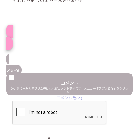
それじゃあばいにゃーんฅ^•ω•^ฅ
プロフィール
いいね
コメント
めいどりーみんアプリ会員になればコメントできます！メニュー「アプリ紹介」をクリッ
ク！
コメント数(2)