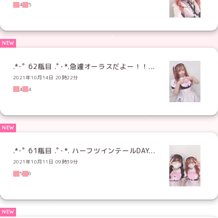
4
5
.*･ﾟ 62瓶目 .ﾟ･*.急遽オーラスだよー！！...
2021年10月14日 20時22分
4
4
.*･ﾟ 61瓶目 .ﾟ･*. ハーフツインテールDAY...
2021年10月11日 09時39分
5
6