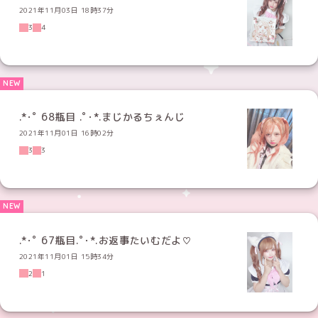
2021年11月03日 18時37分
3
4
.*･ﾟ 68瓶目 .ﾟ･*.まじかるちぇんじ
2021年11月01日 16時02分
3
3
.*･ﾟ 67瓶目.ﾟ･*.お返事たいむだよ♡
2021年11月01日 15時34分
2
1