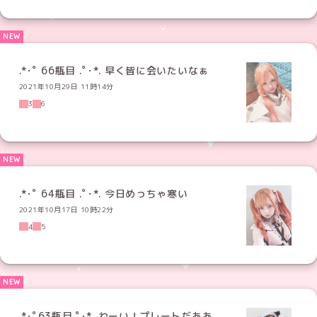
.*･ﾟ 66瓶目 .ﾟ･*. 早く皆に会いたいなぁ
2021年10月29日 11時14分
3
6
.*･ﾟ 64瓶目 .ﾟ･*. 今日めっちゃ寒い
2021年10月17日 10時22分
4
5
.*･ﾟ63瓶目.ﾟ･*. わーい！プレートだああ