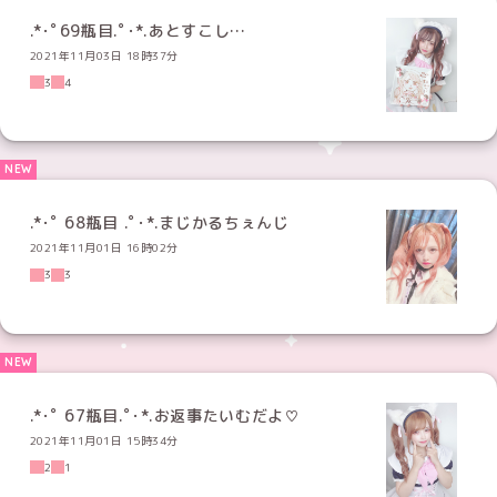
.*･ﾟ69瓶目.ﾟ･*.あとすこし…
2021年11月03日 18時37分
3
4
.*･ﾟ 68瓶目 .ﾟ･*.まじかるちぇんじ
2021年11月01日 16時02分
3
3
.*･ﾟ 67瓶目.ﾟ･*.お返事たいむだよ♡
2021年11月01日 15時34分
2
1