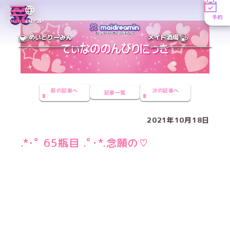
予約
MENU
EN／JP
めいどりーみん
メイド酒場
前の記事へ
次の記事へ
記事一覧
2021年10月18日
.*･ﾟ 65瓶目 .ﾟ･*.念願の♡