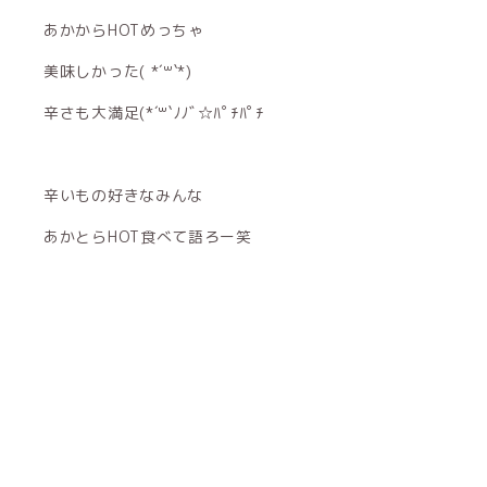
あかからHOTめっちゃ
美味しかった( *´꒳`*)
辛さも大満足(*´꒳`ﾉﾉﾞ☆ﾊﾟﾁﾊﾟﾁ
辛いもの好きなみんな
あかとらHOT食べて語ろー笑