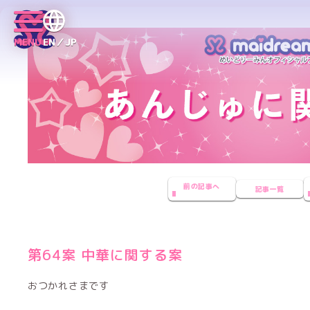
MENU
EN／JP
前の記事へ
記事一覧
第64案 中華に関する案
おつかれさまです