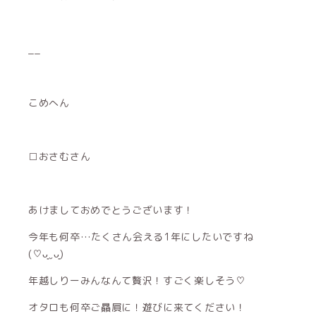
__
こめへん
□おさむさん
あけましておめでとうございます！
今年も何卒…たくさん会える1年にしたいですね
(♡ᴗ͈ˬᴗ͈)
年越しりーみんなんて贅沢！すごく楽しそう♡
オタロも何卒ご贔屓に！遊びに来てください！