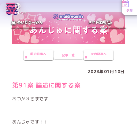
予約
MENU
EN／JP
めいどりーみん
メイド酒場
前の記事へ
次の記事へ
記事一覧
2023年01月10日
第91案 論述に関する案
おつかれさまです
あんじゅです！！