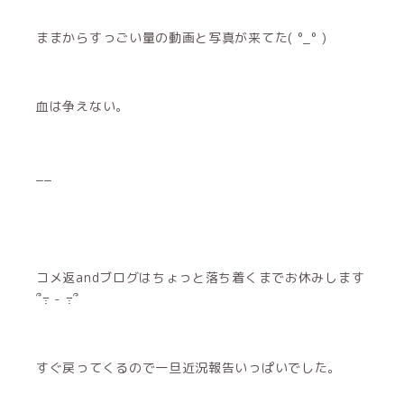
ままからすっごい量の動画と写真が来てた( °_° )
血は争えない。
__
コメ返andブログはちょっと落ち着くまでお休みします
՞߹ - ߹՞
すぐ戻ってくるので一旦近況報告いっぱいでした。