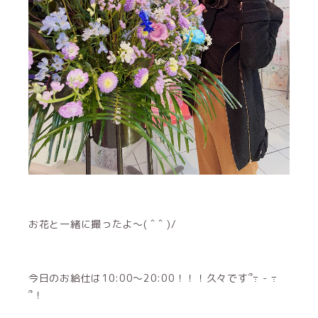
お花と一緒に撮ったよ～( ˆ ˆ )/
今日のお給仕は10:00～20:00！！！久々です՞߹ - ߹
՞！