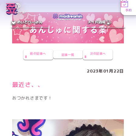
予約
MENU
EN／JP
めいどりーみん
メイド酒場
前の記事へ
次の記事へ
記事一覧
2023年01月22日
最近さ、、
おつかれさまです！