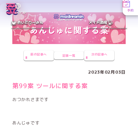
予約
MENU
EN／JP
めいどりーみん
メイド酒場
前の記事へ
次の記事へ
記事一覧
2023年02月03日
第99案 ツールに関する案
おつかれさまです
あんじゅです