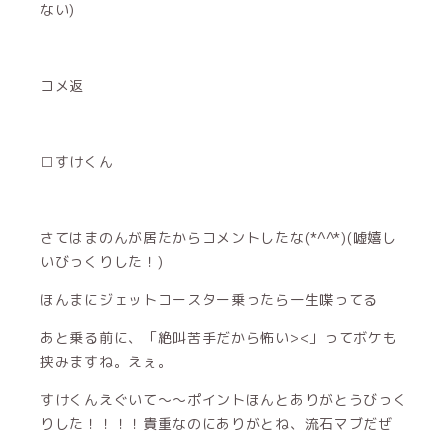
ない)
コメ返
□すけくん
さてはまのんが居たからコメントしたな(*^^*)(嘘嬉し
いびっくりした！)
ほんまにジェットコースター乗ったら一生喋ってる
あと乗る前に、「絶叫苦手だから怖い><」ってボケも
挟みますね。えぇ。
すけくんえぐいて～～ポイントほんとありがとうびっく
りした！！！！貴重なのにありがとね、流石マブだぜ