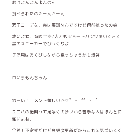
おはよんよんよんのん
食べられたのえーんえーん
双子コーデな、実は裏話なんですけど偶然被ったの笑
凄いよね。意図せず2人ともショートパンツ履いてきて
黒のスニーカーでびっくりよ
子供用はあくびしながら乗っちゃうかも爆笑
□いちもんちゃん
わーい！コメント嬉しいです՞߹ - ߹՞՞߹ - ߹՞
ユニバの絶叫って足浮くの多いから苦手な人はほんとに
怖いよね、、
全然！不定期だけど高頻度更新だからこれに気づいてく