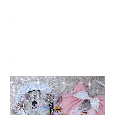
.
.
.