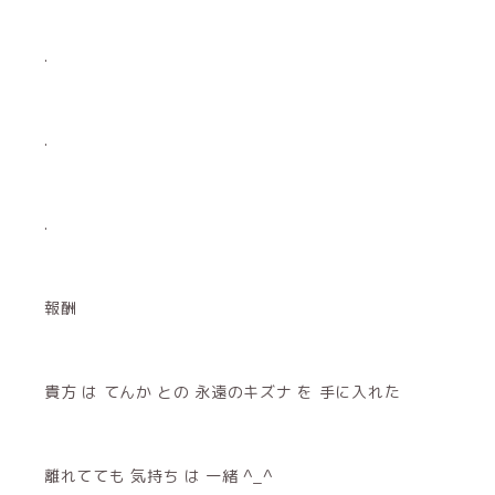
.
.
.
報酬
貴方 は てんか との 永遠のキズナ を 手に入れた
離れてても 気持ち は 一緒 ^_^