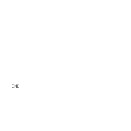
.
.
.
END
.
.