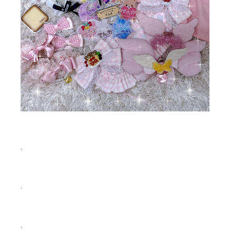
.
.
.