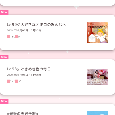
Lv.99໒꒱大好きなオタロのみんなへ
2024年03月07日 15時00分
130
0
Lv.98໒꒱ときめき色の毎日
2024年03月05日 15時55分
125
31
ʚ最後の天界予報ɞ