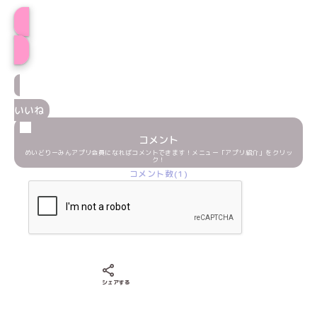
プロフィール
いいね
コメント
めいどりーみんアプリ会員になればコメントできます！メニュー「アプリ紹介」をクリッ
ク！
コメント数(1)
Xでシェアする
LINEでシェアする
Facebookでシェアする
シェアする