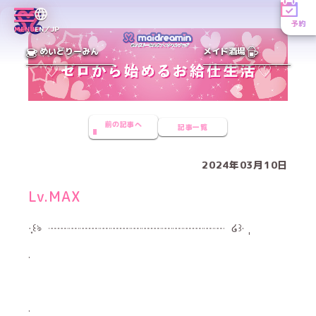
予約
MENU
EN／JP
めいどりーみん
メイド酒場
前の記事へ
記事一覧
2024年03月10日
Lv.MAX
·̩͙꒰ঌ ┈┈┈┈┈┈┈┈┈┈┈┈┈┈┈┈┈ ໒꒱·̩
.
.