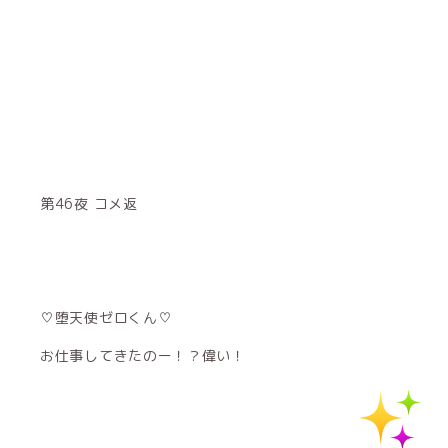
第46夜 コメ返
♡堕天使ゼロくん♡
お仕事してきたのー！？偉い！