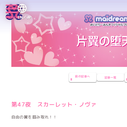
MENU
EN／JP
前の記事へ
記事一覧
第47夜 スカーレット・ノヴァ
自由の翼を掴み取れ！！