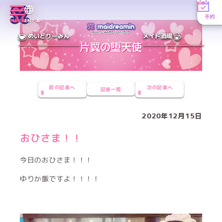
予約
MENU
EN／JP
めいどりーみん
メイド酒場
前の記事へ
次の記事へ
記事一覧
2020年12月15日
おひさま！！
今日のおひさま！！！
ゆりか飯ですよ！！！！